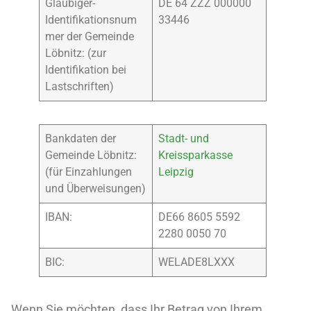
Gläubiger-
DE 64 ZZZ 000000
Identifikationsnum
33446
mer der Gemeinde
Löbnitz: (zur
Identifikation bei
Lastschriften)
Bankdaten der
Stadt- und
Gemeinde Löbnitz:
Kreissparkasse
(für Einzahlungen
Leipzig
und Überweisungen)
IBAN:
DE66 8605 5592
2280 0050 70
BIC:
WELADE8LXXX
Wenn Sie möchten, dass Ihr Betrag von Ihrem