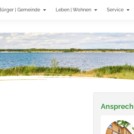
uderbank - Ihre Meinung ist gefragt! Hier geht
Bürger | Gemeinde
Leben | Wohnen
Service
Ansprech