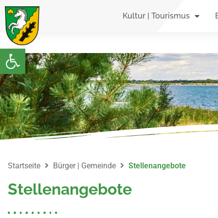
Kurzumfrage zur Löbnitzer Pla
Kultur | Tourismus
Werkzeugleiste öffnen
Startseite
Bürger | Gemeinde
Stellenangebote
Stellenangebote