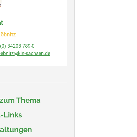
at
öbnitz
(0) 34208 789-0
oebnitz@kin-sachsen.de
 zum Thema
-Links
taltungen