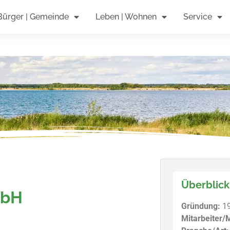
auderbank - Ihre Meinung ist gefragt! Hier geht
Bürger | Gemeinde
Leben | Wohnen
Service
Überblick
mbH
Gründung:
1
Mitarbeiter/M