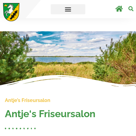
t´s direkt zur Umfrage.
Straßensperrungen
Antje’s Friseursalon
Antje‘s Friseursalon