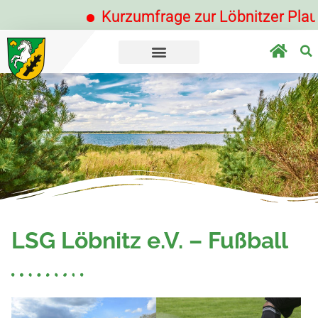
Kurzumfrage zur Löbnitzer Plauderbank -
LSG Löbnitz e.V. – Fußball