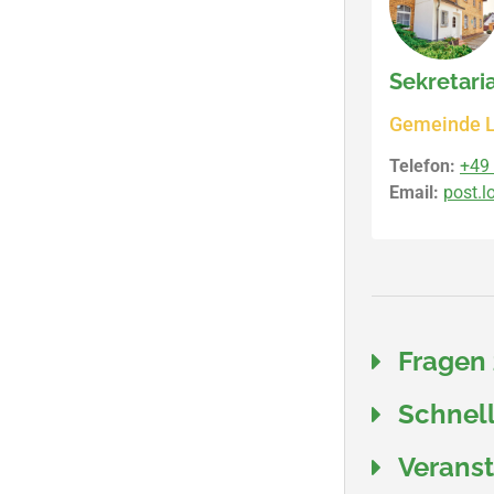
Sekretari
Gemeinde L
Telefon:
+49 
Email:
post.l
Fragen
Schnell
Verans