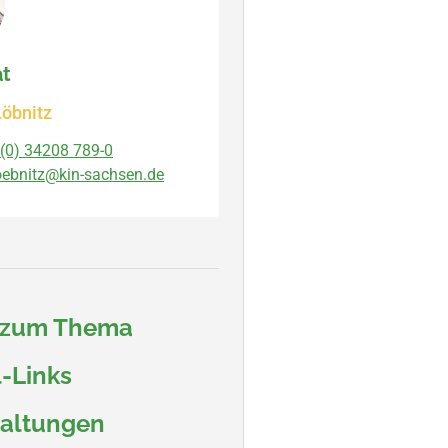
at
öbnitz
(0) 34208 789-0
oebnitz@kin-sachsen.de
 zum Thema
-Links
taltungen